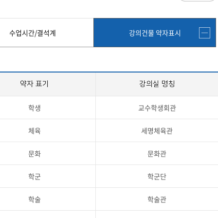
과
저널리즘연구소 소개
수업시간/결석계
심역량
구성원소개
전자출결
대학/대학원
스템공학
연구 및 자료실
강의건물 약자표시
수업시간/결석계
강의건물 약자표시
공
출판물
성적
특별학점
학사지원
편의시설
교목/교화/교가
세명대 UI
대학현황
성적열람 및 정정,성적인정
편의점
상징물
심볼마크
교직원현황
대학생활
유급
학생식당
교가
로고타입
학생현황
학사경고
학생휴게실
약자 표기
강의실 명칭
전용색상
시설현황
연구/산학
학년/학기 재이수
서점
시그니처
요람집
마이크로디그리
학·석사연계과정
우편취급국
학생
교수학생회관
세명 캐릭터
기관/시설
마이크로디그리 안내
복사실
업무추진비 집행내역
등록금심의위원회
학적변동(휴학·복학·제적·재입학)
졸업(수료)
체육
세명체육관
웰니스센터
력센터
기술사업화센터
중소기업산학협력센터
SMU Story
등록금심의위원회
휴학
졸업
65번가
등록금심의위원회 회의록
상시험센터(SMCTC)
ANCHOR사업단
복학
졸업연기
문화
문화관
소통·공감
단양군어린이급식관리지원센터
자퇴
조기졸업
러스사업추진단
단양군농촌활성화지원센터
제적
졸업논문
, 금) 이용 안내
학군
학군단
학교기업
재입학
학년별 수료학점
학술
학술관
증제
홈페이지가이드
획 체계
교육 체계도
특성화 체계도