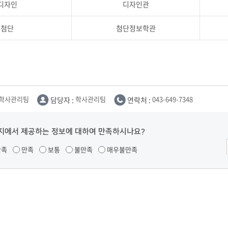
부속제천한방병원
부속충주한방병원
디자인
디자인관
교환학생
교양교육 체계도
전공 체계도
비교과 
해외어학연수
장학제도
장학금신청ㆍ지급
장학캘린
첨단
첨단정보학관
국외인턴십
기관
교수노동조합
내
자기설계 해외배낭연수
캠퍼스투어
오시는길
통학버스 안내
통학버스 운행안내
통학버스 출발장소
대학생 병무행정(군입영)
전역 후 복학
서발급
학사관리팀
담당자 :
학사관리팀
연락처 :
043-649-7348
대
예비군연대소개
전입신청안내
교육훈
실
지에서 제공하는 정보에 대하여 만족하시나요?
TC)
ROTC란
학군단소개
만족
만족
보통
불만족
매우불만족
uidance
전과/복수(부)·학생설계
학생설계전공 사례
ROTC제도란?
지휘관 소개
 안내 프
Q&A
제도의 특징
업무담당자 소개
임관식
학습활동
소대장 생활
봉사활동
후보생 및 임관 후 혜택
예도
교내교육 및 입영훈련
체육활동