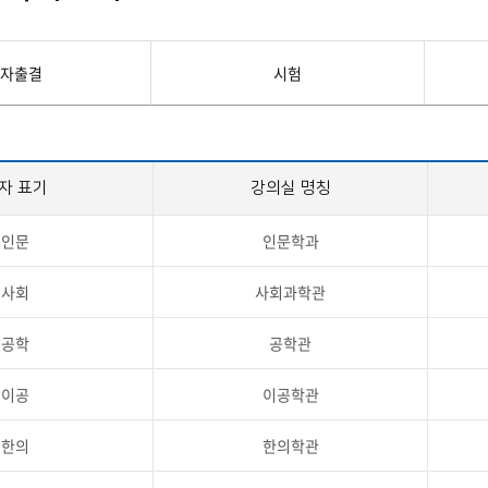
첨단바이오융합학
밥
인문사회과학연구소 소개
한의학연구소 소개
장
온라인접수시스템
건학이념
세명인재상
인재상과 5대핵
AI융합전공
연구소 조직
연구소 조직
스마트이차전지시
학술·연구활동 실적
학술·연구활동 실적
일반ㆍ경영행정복지대학원
저널리즘대학원
자출결
시험
센서반도체융합전
논문집
논문집 검색
진대회
학생생활관
온라인접수시스템
보건진료소
체육시설
Why SMU
세명대 History
대학연혁
공지사항 및 자료실
원
2020년대
연구소소개
2010년대
연구소 조직
자 표기
강의실 명칭
2000년대
학술·연구활동 실적
1990년대
논문집 검색
국내대학 학점교류
전과ㆍ복수(부)전공
인문
인문학과
1980년대
전과
예결산공고(감사보고)
적립금운용현황
산하기관
복수(부)전공
사회
사회과학관
산학협력단
세명창업보육센터
지역협
예산공고
결산공고
도심관광활성화센터
화장품·건강기능식품 임
공학
공학관
대학평의원회
기금운용심의회
제천시어린이·사회복지급식관리지원센터
대학평의원회
기금운용심의회
제천시농촌협약지원센터
제천시농촌활력플
통학증(월 정기권) 이용 안내
통학버스 편도(월
이공
이공학관
대학평의원회 회의록
기금운용심의회 회의록
제천시탄소중립지원센터
한의
한의학관
학적부사항정정
교육과정
CHARM인
국내외 교류현황
해외프로그램
기본방향
비전 및 전략설정과정
발전계