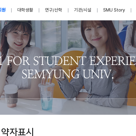
지원
대학생활
연구/산학
기관/시설
SMU Story
안내영상
단
표
MU
설립자발자취
입학홈페이지
인문예술대학
산학협력단 소개
이사장인사말
입학정보통합시스템(합격조회
연구지원
사회과학대학
지식재산권
법인소개
미디어콘텐츠창작학과
경찰학과
자매회사 및
외국어학부
행정학과
임원현황
지원
처
일반ㆍ경영행정복지대학원
학생상담/심리
교내학술연구비 지원
교육혁신·학생성공본부
일반공지
장학 및 학사안내
권익보호
국제학술지 논문게재 
대학혁신사업단
저널리즘대학원
사회봉사지원
입찰공고
아트앤산업디자인학과
법학과
이사회(개최
센터 및 조직소
실내디자인학과
부동산지적학과
학교법인 임
국제학술회의 참가경비 지원
교원(강사,겸임교원포함)채용정보
학술대회 참가
행사안내
규정집
시각·영상디자인학과
소방방재학과
onal
아
교직과정안내
교무연구처
기획실
학생처
연계전공
사무처
주요업무
패션디자인학과
경영학과
실
교직교육 목적 및 교육목표
연계전공안내
인사말
역대총장
봉사단운영
세명대학교 연구윤리
산학협력단
생명윤리위원회
공연예술학과
회계세무금융학과
이수안내
e-Book디자인ㆍ
제8,9대 총장 이용걸
영화웹툰애니메이션학과
글로벌물류학과
포츠 아카데
원처
취·창업지원처 소개
학생종합경력시스템
교직과목 해설
정밀의료인공지능
제6,7대 총장 김유성
미디어문화학부
호텔경영학과
업단
U
대학축제
학생자치기구
학생커뮤니티
신청서 다운로드
화장품생명융합학
학술정보원
학생활동
캠퍼스풍경
평생교육원
편집방송국
제5대 총장 김광림
관광경영학과
총학생회
천연물소재융합학
제4대 총장 염재선
항공서비스학과
eLap 다이
공자학원
총대의원회
제약바이오융합학
제3대 총장 권영우
광고홍보학과
MU
세명소식지
홍보동영상
홍보포스터
커뮤니티 연합회
AI천연물개발
초대학장 제1,2대 총장 김엽
사회복지학과
소
 약자표시
AI천연물콘텐츠
dLap 또
인문사회과학연구소
한의학연구소
상담심리학과