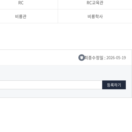
RC
RC교육관
교육체계
더
국가장학금·학자금대출
비룡관
비룡학사
국외여행/유학
병무관련사이트
최종수정일 :
2026-05-19
련안내
훈련연기/보류안내
훈련장 안내
지원안내
공지사항
전공 관련
진로 컨설팅 우수사례
지원/선발절차
모집일정
전공·진로 안내영상
선발방법
선발요소/배점
지원자격
세부선발방법