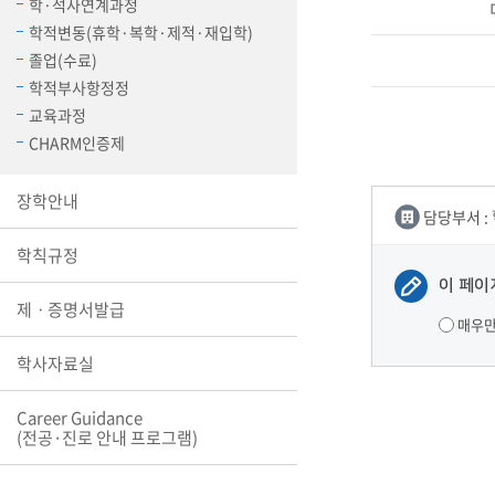
학·석사연계과정
장학안내
학적변동(휴학·복학·제적·재입학)
졸업(수료)
기타 교내
학적부사항정정
캠퍼스안
학칙규정
교육과정
CHARM인증제
병무행정
제ㆍ증명
장학안내
담당부서 :
발전기금
예비군연
학사자료
학칙규정
이 페이
학군단(RO
제ㆍ증명서발급
매우
Career G
(전공·진로
학사자료실
로그램)
Career Guidance
(전공·진로 안내 프로그램)