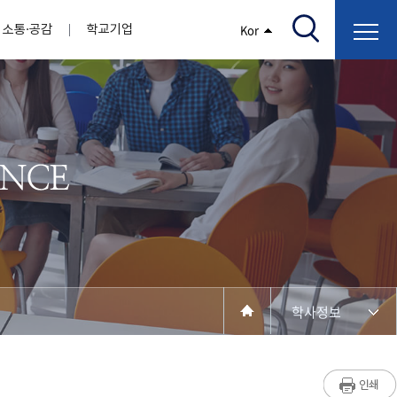
소통·공감
학교기업
Kor
/고지서출력/납부조회)
AI융합대학
부속기관
정보광장(자료실)
보건바이오대학
 기관
AI컴퓨터학부
간호학과
스마트IT학부
작업치료학과
지원
센터
대학일자리플러스센터
정보보호
학술저서발간 지원
장애학생지원센터
채용공고
인권센터
학습역량강화
, 회의록)
전기공학과
임상병리학과
개
소개
원과 친족관계에 있는 교직원 현황
전자공학과
바이오제약산업학부
경비 지원
부설연구소 학술회의 개최 경비 지원
취업진로상담
지원서비스
건축학과
바이오코스메틱학과
학생증발급
입학관리본부
수강신청
국제교류처
취ㆍ창업지원처
장애학생도우미
건설환경공학과
뷰티케어학과
수강신청
찾아오시는길
동물실험윤리위원회
환경에너지학과
바이오식품영양학부
제작학
동일과목전공인정
전기전자공학과
동물보건학과
세빈샵(온라인학생창업몰)
융합학
재수강
재난안전학과
생활체육학과
학생사회봉사
학생위원회
수강포기
학생생활관
보건진료소
예비군연대
보건안전공학과
반려동물산업학과
학사정보
계절학기
한의과대학
교양대학
연계전공
수강신청 장바구니 제도
자율전공학부
성인학습자학과
세명소개
라디오CM
출석/시험
라이프복지상담학과
저널리즘연구소
시험
건강생활학과
입학/취업