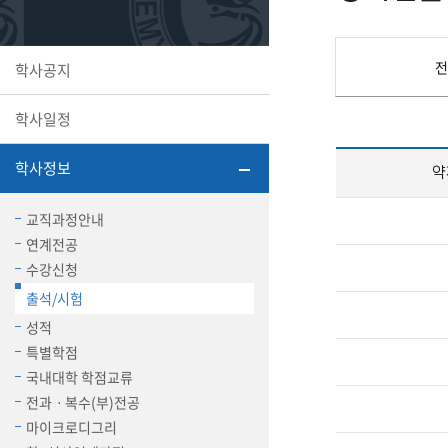
또꼬마김
학생복지
민송백일
세명교육
대학원
전
학사공지
시설이용
해카톤 경
대학소개
학사일정
평생교육
학사정보
약
교직과정안내
연계전공
산학협력 
수강신청
출석/시험
성적
통학버스
특별학점
국내대학 학점교류
전과ㆍ복수(부)전공
국제교류
마이크로디그리
세명2030+
부속병원