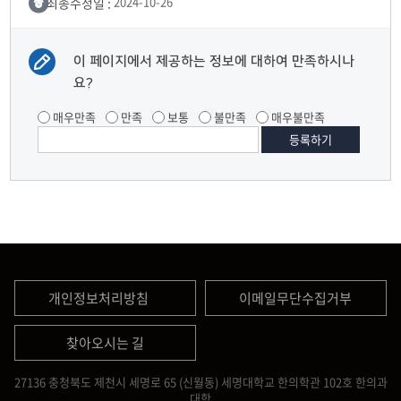
최종수정일 :
2024-10-26
이 페이지에서 제공하는 정보에 대하여 만족하시나
요?
매우만족
만족
보통
불만족
매우불만족
개인정보처리방침
이메일무단수집거부
찾아오시는 길
27136 충청북도 제천시 세명로 65 (신월동) 세명대학교 한의학관 102호 한의과
대학