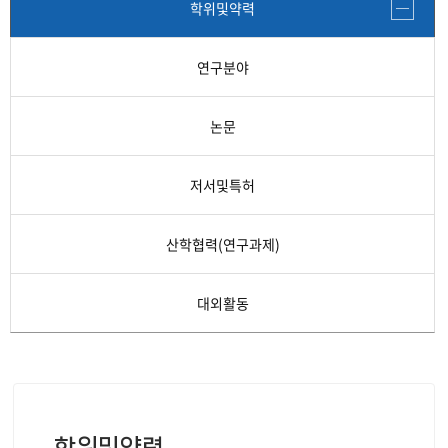
학위및약력
연구분야
논문
저서및특허
산학협력(연구과제)
대외활동