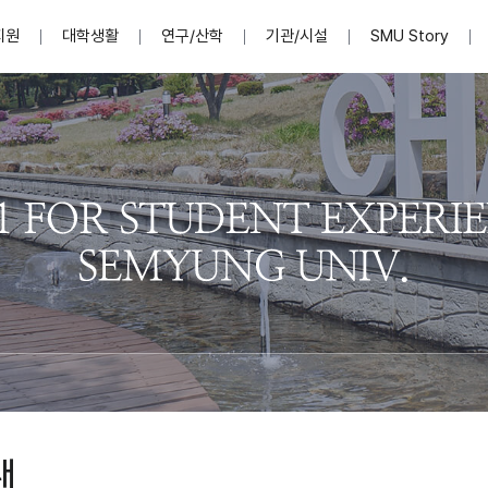
지원
대학생활
연구/산학
기관/시설
SMU Story
안내영상
단
표
MU
설립자발자취
입학홈페이지
인문예술대학
산학협력단 소개
이사장인사말
입학정보통합시스템(합격조회
연구지원
사회과학대학
지식재산권
법인소개
미디어콘텐츠창작학과
경찰학과
자매회사 및
외국어학부
행정학과
임원현황
지원
처
일반ㆍ경영행정복지대학원
학생상담/심리
교내학술연구비 지원
교육혁신·학생성공본부
일반공지
장학 및 학사안내
권익보호
국제학술지 논문게재 
대학혁신사업단
저널리즘대학원
사회봉사지원
입찰공고
아트앤산업디자인학과
법학과
이사회(개최
센터 및 조직소
실내디자인학과
부동산지적학과
학교법인 임
국제학술회의 참가경비 지원
교원(강사,겸임교원포함)채용정보
학술대회 참가
행사안내
규정집
시각·영상디자인학과
소방방재학과
onal
아
교직과정안내
교무연구처
기획실
학생처
연계전공
사무처
주요업무
패션디자인학과
경영학과
실
교직교육 목적 및 교육목표
연계전공안내
인사말
역대총장
봉사단운영
세명대학교 연구윤리
산학협력단
생명윤리위원회
공연예술학과
회계세무금융학과
이수안내
e-Book디자인ㆍ
제8,9대 총장 이용걸
영화웹툰애니메이션학과
글로벌물류학과
포츠 아카데
원처
취·창업지원처 소개
학생종합경력시스템
교직과목 해설
정밀의료인공지능
제6,7대 총장 김유성
미디어문화학부
호텔경영학과
업단
U
대학축제
학생자치기구
학생커뮤니티
신청서 다운로드
화장품생명융합학
학술정보원
학생활동
캠퍼스풍경
평생교육원
편집방송국
제5대 총장 김광림
관광경영학과
총학생회
천연물소재융합학
제4대 총장 염재선
항공서비스학과
eLap 다이
공자학원
총대의원회
제약바이오융합학
제3대 총장 권영우
광고홍보학과
MU
세명소식지
홍보동영상
홍보포스터
커뮤니티 연합회
AI천연물개발
초대학장 제1,2대 총장 김엽
사회복지학과
소
대
AI천연물콘텐츠
dLap 또
인문사회과학연구소
한의학연구소
상담심리학과