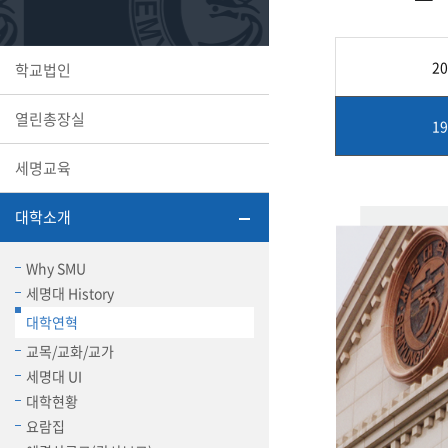
또꼬마김
학생복지
민송백일
세명교육
2
학교법인
대학원
시설이용
해카톤 경
대학소개
열린총장실
1
평생교육
세명교육
대학소개
산학협력 
Why SMU
세명대 History
대학연혁
통학버스
교목/교화/교가
세명대 UI
대학현황
국제교류
요람집
세명2030+
부속병원