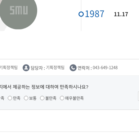
부속제천한방병원
부속충주한방병원
교환학생
교양교육 체계도
전공 체계도
비교과 
해외어학연수
1987
장학제도
장학금신청ㆍ지급
장학캘린
11.17
국외인턴십
기관
교수노동조합
내
자기설계 해외배낭연수
캠퍼스투어
오시는길
통학버스 안내
통학버스 운행안내
통학버스 출발장소
대학생 병무행정(군입영)
전역 후 복학
서발급
대
기획정책팀
담당자 :
기획정책팀
연락처 :
043-649-1248
예비군연대소개
전입신청안내
교육훈
실
TC)
지에서 제공하는 정보에 대하여 만족하시나요?
ROTC란
학군단소개
uidance
전과/복수(부)·학생설계
학생설계전공 사례
ROTC제도란?
지휘관 소개
만족
만족
보통
불만족
매우불만족
 안내 프
Q&A
제도의 특징
업무담당자 소개
임관식
학습활동
소대장 생활
봉사활동
후보생 및 임관 후 혜택
예도
교내교육 및 입영훈련
체육활동