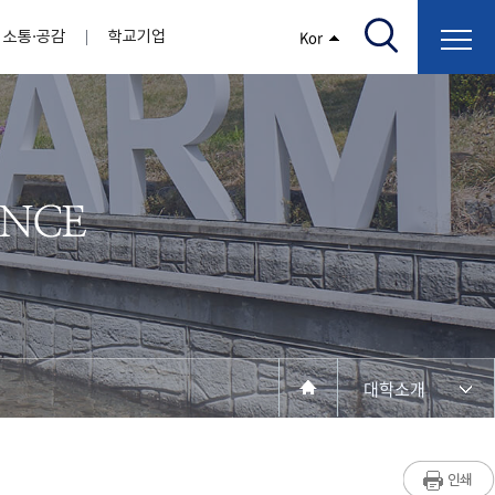
소통·공감
학교기업
Kor
/고지서출력/납부조회)
AI융합대학
부속기관
정보광장(자료실)
보건바이오대학
 기관
AI컴퓨터학부
간호학과
스마트IT학부
작업치료학과
지원
센터
대학일자리플러스센터
정보보호
학술저서발간 지원
장애학생지원센터
채용공고
인권센터
학습역량강화
, 회의록)
전기공학과
임상병리학과
개
소개
원과 친족관계에 있는 교직원 현황
전자공학과
바이오제약산업학부
경비 지원
부설연구소 학술회의 개최 경비 지원
취업진로상담
지원서비스
건축학과
바이오코스메틱학과
학생증발급
입학관리본부
수강신청
국제교류처
취ㆍ창업지원처
장애학생도우미
건설환경공학과
뷰티케어학과
수강신청
찾아오시는길
동물실험윤리위원회
환경에너지학과
바이오식품영양학부
제작학
동일과목전공인정
전기전자공학과
동물보건학과
세빈샵(온라인학생창업몰)
융합학
재수강
재난안전학과
생활체육학과
학생사회봉사
학생위원회
수강포기
학생생활관
보건진료소
예비군연대
보건안전공학과
반려동물산업학과
대학소개
계절학기
한의과대학
교양대학
연계전공
수강신청 장바구니 제도
자율전공학부
세명소개
라디오CM
출석/시험
성인학습자학과
저널리즘연구소
시험
라이프복지상담학과
입학/취업