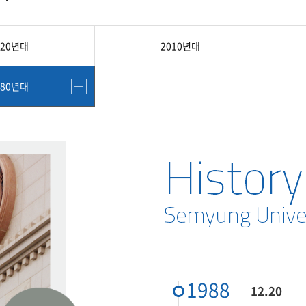
첨단바이오융합학
밥
인문사회과학연구소 소개
한의학연구소 소개
장
온라인접수시스템
건학이념
세명인재상
인재상과 5대핵
AI융합전공
연구소 조직
연구소 조직
스마트이차전지시
학술·연구활동 실적
학술·연구활동 실적
020년대
2010년대
센서반도체융합전
논문집
논문집 검색
진대회
일반ㆍ경영행정복지대학원
저널리즘대학원
학생생활관
온라인접수시스템
보건진료소
체육시설
Why SMU
세명대 History
대학연혁
공지사항 및 자료실
980년대
2020년대
연구소소개
원
2010년대
연구소 조직
2000년대
학술·연구활동 실적
1990년대
논문집 검색
국내대학 학점교류
전과ㆍ복수(부)전공
1980년대
전과
예결산공고(감사보고)
적립금운용현황
산하기관
복수(부)전공
산학협력단
세명창업보육센터
지역협
예산공고
결산공고
도심관광활성화센터
화장품·건강기능식품 임
대학평의원회
기금운용심의회
제천시어린이·사회복지급식관리지원센터
대학평의원회
기금운용심의회
제천시농촌협약지원센터
제천시농촌활력플
통학증(월 정기권) 이용 안내
통학버스 편도(월
대학평의원회 회의록
기금운용심의회 회의록
제천시탄소중립지원센터
학적부사항정정
교육과정
CHARM인
1988
12.20
국내외 교류현황
해외프로그램
기본방향
비전 및 전략설정과정
발전계