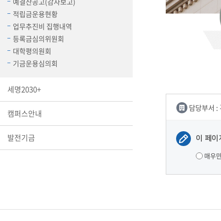
예결산공고(감사보고)
장학안내
적립금운용현황
업무추진비 집행내역
기타 교내
등록금심의위원회
캠퍼스안
학칙규정
대학평의원회
기금운용심의회
병무행정
제ㆍ증명
세명2030+
발전기금
예비군연
담당부서 :
캠퍼스안내
학사자료
학군단(RO
발전기금
이 페이
Career G
매우
(전공·진로
로그램)