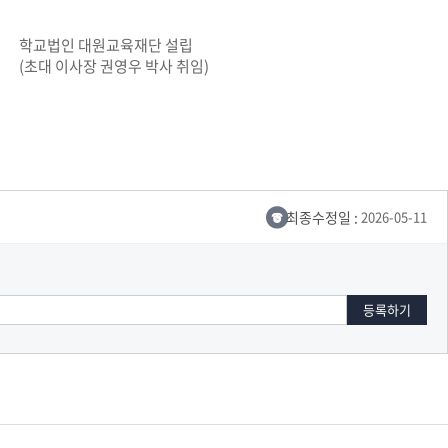
교육체계
더
국가장학금·학자금대출
학교법인 대원교육재단 설립
(초대 이사장 권영우 박사 취임)
국외여행/유학
병무관련사이트
최종수정일 :
2026-05-11
련안내
훈련연기/보류안내
훈련장 안내
지원안내
공지사항
전공 관련
진로 컨설팅 우수사례
지원/선발절차
모집일정
전공·진로 안내영상
선발방법
선발요소/배점
지원자격
세부선발방법