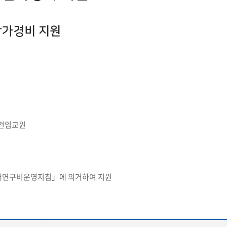
첨단바이오융합학
밥
인문사회과학연구소 소개
한의학연구소 소개
장
온라인접수시스템
건학이념
세명인재상
인재상과 5대핵
AI융합전공
연구소 조직
연구소 조직
스마트이차전지시
참가경비 지원
학술·연구활동 실적
학술·연구활동 실적
일반ㆍ경영행정복지대학원
저널리즘대학원
센서반도체융합전
논문집
논문집 검색
진대회
학생생활관
온라인접수시스템
보건진료소
체육시설
Why SMU
세명대 History
대학연혁
공지사항 및 자료실
원
2020년대
연구소소개
2010년대
연구소 조직
2000년대
학술·연구활동 실적
1990년대
논문집 검색
국내대학 학점교류
전과ㆍ복수(부)전공
1980년대
전과
 전임교원
예결산공고(감사보고)
적립금운용현황
산하기관
복수(부)전공
산학협력단
세명창업보육센터
지역협
예산공고
결산공고
도심관광활성화센터
화장품·건강기능식품 임
대학평의원회
기금운용심의회
제천시어린이·사회복지급식관리지원센터
내연구비운영지침」에 의거하여 지원
대학평의원회
기금운용심의회
제천시농촌협약지원센터
제천시농촌활력플
통학증(월 정기권) 이용 안내
통학버스 편도(월
대학평의원회 회의록
기금운용심의회 회의록
제천시탄소중립지원센터
학적부사항정정
교육과정
CHARM인
국내외 교류현황
해외프로그램
기본방향
비전 및 전략설정과정
발전계