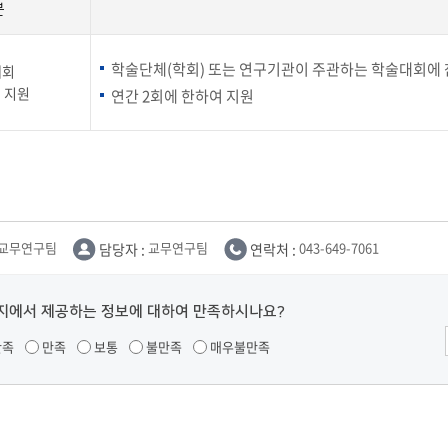
부속제천한방병원
부속충주한방병원
교환학생
분
교양교육 체계도
전공 체계도
비교과 
해외어학연수
장학제도
장학금신청ㆍ지급
장학캘린
국외인턴십
기관
학술단체(학회) 또는 연구기관이 주관하는 학술대회에
대회
교수노동조합
내
자기설계 해외배낭연수
 지원
캠퍼스투어
오시는길
통학버스 안내
연간 2회에 한하여 지원
통학버스 운행안내
통학버스 출발장소
대학생 병무행정(군입영)
전역 후 복학
서발급
대
예비군연대소개
전입신청안내
교육훈
실
교무연구팀
담당자 :
교무연구팀
연락처 :
043-649-7061
TC)
ROTC란
학군단소개
uidance
전과/복수(부)·학생설계
지에서 제공하는 정보에 대하여 만족하시나요?
학생설계전공 사례
ROTC제도란?
지휘관 소개
 안내 프
Q&A
제도의 특징
업무담당자 소개
만족
만족
보통
불만족
매우불만족
임관식
학습활동
소대장 생활
봉사활동
후보생 및 임관 후 혜택
예도
교내교육 및 입영훈련
체육활동