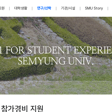
지원
대학생활
연구/산학
기관/시설
SMU Story
안내영상
단
표
MU
설립자발자취
입학홈페이지
인문예술대학
산학협력단 소개
이사장인사말
입학정보통합시스템(합격조회
연구지원
사회과학대학
지식재산권
법인소개
미디어콘텐츠창작학과
경찰학과
자매회사 및
외국어학부
행정학과
임원현황
지원
처
일반ㆍ경영행정복지대학원
학생상담/심리
교내학술연구비 지원
교육혁신·학생성공본부
일반공지
장학 및 학사안내
권익보호
국제학술지 논문게재 
대학혁신사업단
저널리즘대학원
사회봉사지원
입찰공고
아트앤산업디자인학과
법학과
이사회(개최
센터 및 조직소
실내디자인학과
부동산지적학과
학교법인 임
국제학술회의 참가경비 지원
교원(강사,겸임교원포함)채용정보
학술대회 참가
행사안내
규정집
시각·영상디자인학과
소방방재학과
onal
아
교직과정안내
교무연구처
기획실
학생처
연계전공
사무처
주요업무
패션디자인학과
경영학과
실
교직교육 목적 및 교육목표
연계전공안내
인사말
역대총장
봉사단운영
세명대학교 연구윤리
산학협력단
생명윤리위원회
공연예술학과
회계세무금융학과
이수안내
e-Book디자인ㆍ
제8,9대 총장 이용걸
영화웹툰애니메이션학과
글로벌물류학과
포츠 아카데
원처
취·창업지원처 소개
학생종합경력시스템
교직과목 해설
정밀의료인공지능
제6,7대 총장 김유성
미디어문화학부
호텔경영학과
업단
U
대학축제
학생자치기구
학생커뮤니티
신청서 다운로드
화장품생명융합학
학술정보원
학생활동
캠퍼스풍경
평생교육원
편집방송국
제5대 총장 김광림
관광경영학과
총학생회
천연물소재융합학
제4대 총장 염재선
항공서비스학과
eLap 다이
공자학원
총대의원회
제약바이오융합학
제3대 총장 권영우
광고홍보학과
MU
세명소식지
홍보동영상
홍보포스터
커뮤니티 연합회
AI천연물개발
초대학장 제1,2대 총장 김엽
사회복지학과
소
 참가경비 지원
AI천연물콘텐츠
dLap 또
인문사회과학연구소
한의학연구소
상담심리학과