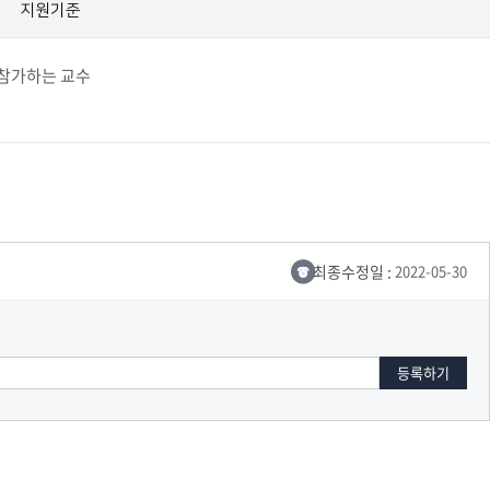
지원기준
교육체계
더
국가장학금·학자금대출
 참가하는 교수
국외여행/유학
병무관련사이트
련안내
훈련연기/보류안내
훈련장 안내
최종수정일 :
2022-05-30
지원안내
공지사항
전공 관련
진로 컨설팅 우수사례
지원/선발절차
모집일정
전공·진로 안내영상
선발방법
선발요소/배점
지원자격
세부선발방법