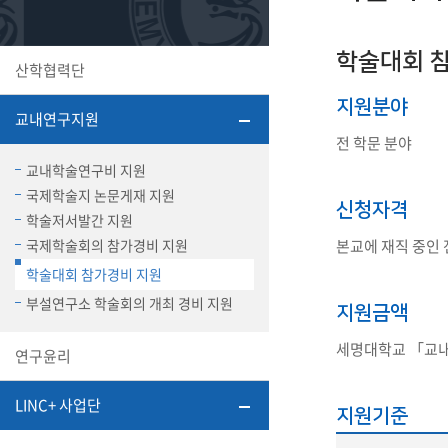
또꼬마김
학생복지
민송백일
세명교육
대학원
학술대회 
산학협력단
시설이용
해카톤 경
대학소개
지원분야
교내연구지원
평생교육
전 학문 분야
교내학술연구비 지원
국제학술지 논문게재 지원
신청자격
학술저서발간 지원
국제학술회의 참가경비 지원
본교에 재직 중인
산학협력 
학술대회 참가경비 지원
부설연구소 학술회의 개최 경비 지원
지원금액
통학버스
세명대학교 「교
연구윤리
LINC+ 사업단
지원기준
국제교류
세명2030+
부속병원