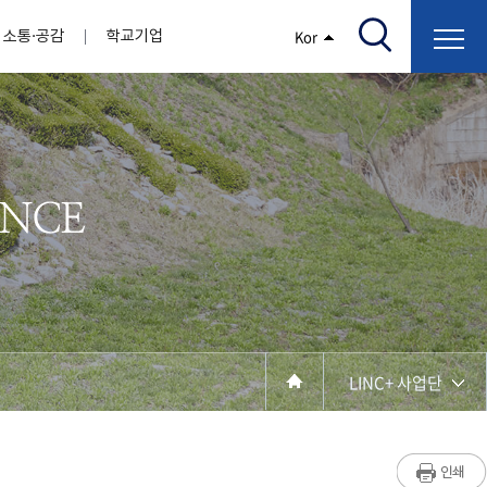
소통·공감
학교기업
Kor
/고지서출력/납부조회)
AI융합대학
부속기관
정보광장(자료실)
보건바이오대학
 기관
AI컴퓨터학부
간호학과
스마트IT학부
작업치료학과
지원
센터
대학일자리플러스센터
정보보호
학술저서발간 지원
장애학생지원센터
채용공고
인권센터
학습역량강화
, 회의록)
전기공학과
임상병리학과
개
소개
원과 친족관계에 있는 교직원 현황
전자공학과
바이오제약산업학부
경비 지원
부설연구소 학술회의 개최 경비 지원
취업진로상담
지원서비스
건축학과
바이오코스메틱학과
학생증발급
입학관리본부
수강신청
국제교류처
취ㆍ창업지원처
장애학생도우미
건설환경공학과
뷰티케어학과
수강신청
찾아오시는길
동물실험윤리위원회
환경에너지학과
바이오식품영양학부
제작학
동일과목전공인정
전기전자공학과
동물보건학과
세빈샵(온라인학생창업몰)
융합학
재수강
재난안전학과
생활체육학과
학생사회봉사
학생위원회
수강포기
학생생활관
보건진료소
예비군연대
보건안전공학과
반려동물산업학과
LINC+ 사업단
계절학기
한의과대학
교양대학
연계전공
수강신청 장바구니 제도
자율전공학부
성인학습자학과
세명소개
라디오CM
출석/시험
라이프복지상담학과
저널리즘연구소
시험
건강생활학과
입학/취업