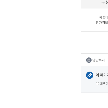
구 
장학안내
기타 교내
학술
캠퍼스안
학칙규정
참가경비
병무행정
제ㆍ증명
발전기금
예비군연
학사자료
담당부서 :
학군단(RO
Career G
이 페이
(전공·진로
로그램)
매우