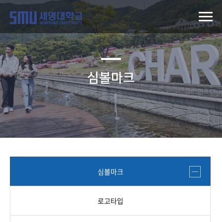
심볼마크
심볼마크
로고타입