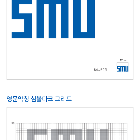
영문약칭 심볼마크 그리드