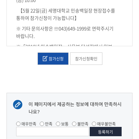
(금) 10:00
【5월 22일(금) 세명대학교 민송백일장 현장접수를
통하여 참가신청이 가능합니다】
※ 기타 문의사항은
☏
043)649-1999로 연락주시기
바랍니다.
※「2018년 민송백일장」산문부 당선작에서 일부
표절이 확인되어,
시상을 취소하고 상금을
참가신청
참가신청확인
회수조치하였음을 알려드립니다.
이 페이지에서 제공하는 정보에 대하여 만족하시
나요?
매우만족
만족
보통
불만족
매우불만족