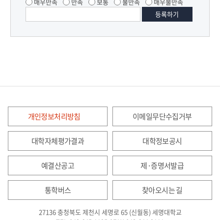
매우만족
만족
보통
불만족
매우불만족
개인정보처리방침
이메일무단수집거부
대학자체평가결과
대학정보공시
예결산공고
제·증명서발급
통학버스
찾아오시는 길
27136 충청북도 제천시 세명로 65 (신월동) 세명대학교