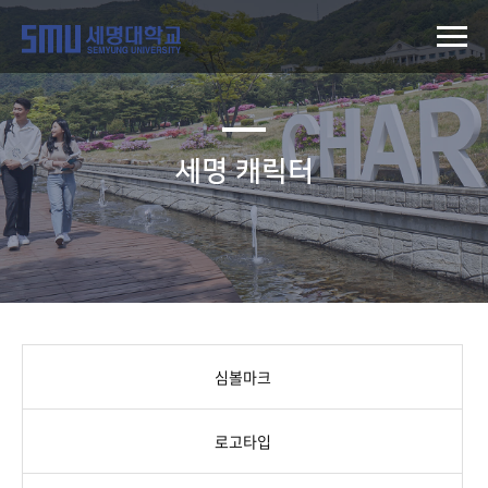
세명 캐릭터
심볼마크
로고타입