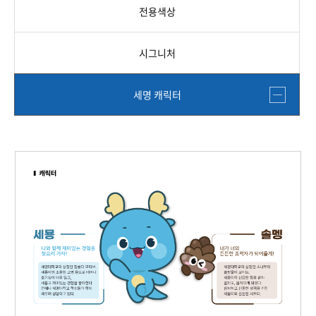
전용색상
시그니처
세명 캐릭터