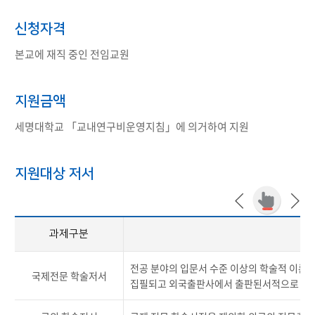
신청자격
본교에 재직 중인 전임교원
지원금액
세명대학교 「교내연구비운영지침」에 의거하여 지원
지원대상 저서
과제구분
지
전공 분야의 입문서 수준 이상의 학술적 이론
국제전문 학술저서
집필되고 외국출판사에서 출판된서적으로 다수