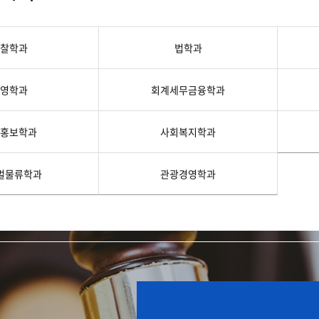
첨단바이오융합학
밥
인문사회과학연구소 소개
한의학연구소 소개
장
온라인접수시스템
건학이념
세명인재상
인재상과 5대핵
AI융합전공
연구소 조직
연구소 조직
스마트이차전지시
학술·연구활동 실적
학술·연구활동 실적
일반ㆍ경영행정복지대학원
저널리즘대학원
찰학과
법학과
센서반도체융합전
논문집
논문집 검색
진대회
학생생활관
온라인접수시스템
보건진료소
체육시설
Why SMU
세명대 History
대학연혁
공지사항 및 자료실
원
영학과
회계세무금융학과
2020년대
연구소소개
2010년대
연구소 조직
2000년대
학술·연구활동 실적
홍보학과
사회복지학과
1990년대
논문집 검색
국내대학 학점교류
전과ㆍ복수(부)전공
1980년대
전과
벌물류학과
관광경영학과
예결산공고(감사보고)
적립금운용현황
산하기관
복수(부)전공
산학협력단
세명창업보육센터
지역협
예산공고
결산공고
도심관광활성화센터
화장품·건강기능식품 임
대학평의원회
기금운용심의회
제천시어린이·사회복지급식관리지원센터
대학평의원회
기금운용심의회
제천시농촌협약지원센터
제천시농촌활력플
통학증(월 정기권) 이용 안내
통학버스 편도(월
대학평의원회 회의록
기금운용심의회 회의록
제천시탄소중립지원센터
학적부사항정정
교육과정
CHARM인
국내외 교류현황
해외프로그램
기본방향
비전 및 전략설정과정
발전계