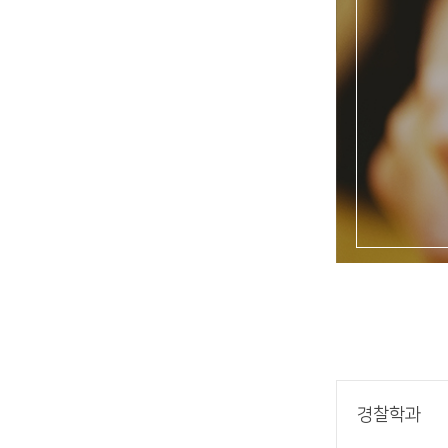
장학안내
기타 교내
캠퍼스안
학칙규정
병무행정
제ㆍ증명
발전기금
예비군연
학사자료
학군단(RO
Career G
(전공·진로
로그램)
경찰학과