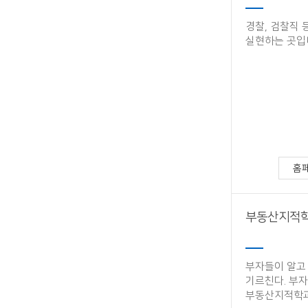
경찰, 검찰직 
실현하는 곳​입니
IT지원안
홈
부동산지적학
부자들이 알고 
기르친다. 부
부동산지적학과