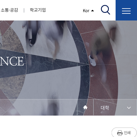
소통·공감
학교기업
Kor
/고지서출력/납부조회)
AI융합대학
부속기관
정보광장(자료실)
보건바이오대학
 기관
AI컴퓨터학부
간호학과
스마트IT학부
작업치료학과
지원
센터
대학일자리플러스센터
정보보호
학술저서발간 지원
장애학생지원센터
채용공고
인권센터
학습역량강화
, 회의록)
전기공학과
임상병리학과
개
소개
원과 친족관계에 있는 교직원 현황
전자공학과
바이오제약산업학부
경비 지원
부설연구소 학술회의 개최 경비 지원
취업진로상담
지원서비스
건축학과
바이오코스메틱학과
학생증발급
입학관리본부
수강신청
국제교류처
취ㆍ창업지원처
장애학생도우미
건설환경공학과
뷰티케어학과
수강신청
찾아오시는길
동물실험윤리위원회
환경에너지학과
바이오식품영양학부
제작학
동일과목전공인정
전기전자공학과
동물보건학과
세빈샵(온라인학생창업몰)
융합학
재수강
재난안전학과
생활체육학과
학생사회봉사
학생위원회
수강포기
학생생활관
보건진료소
예비군연대
보건안전공학과
반려동물산업학과
대학
계절학기
한의과대학
교양대학
연계전공
수강신청 장바구니 제도
자율전공학부
성인학습자학과
세명소개
라디오CM
출석/시험
라이프복지상담학과
저널리즘연구소
시험
건강생활학과
입학/취업