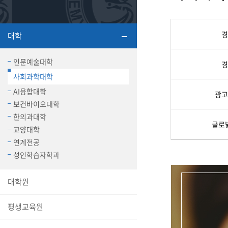
또꼬마김
학생복지
민송백일
세명교육
대학원
경
대학
시설이용
해카톤 경
대학소개
인문예술대학
평생교육
경
사회과학대학
AI융합대학
광고
보건바이오대학
한의과대학
글로
교양대학
산학협력 
연계전공
성인학습자학과
통학버스
대학원
평생교육원
국제교류
세명2030+
부속병원