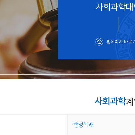
부속제천한방병원
부속충주한방병원
교환학생
사회과학대
교양교육 체계도
전공 체계도
비교과 
해외어학연수
장학제도
장학금신청ㆍ지급
장학캘린
국외인턴십
기관
교수노동조합
내
자기설계 해외배낭연수
캠퍼스투어
오시는길
통학버스 안내
통학버스 운행안내
홈페이지 바로
통학버스 출발장소
대학생 병무행정(군입영)
전역 후 복학
서발급
대
예비군연대소개
전입신청안내
교육훈
실
TC)
ROTC란
학군단소개
uidance
전과/복수(부)·학생설계
학생설계전공 사례
ROTC제도란?
지휘관 소개
 안내 프
계
사회과학
Q&A
제도의 특징
업무담당자 소개
임관식
학습활동
소대장 생활
봉사활동
후보생 및 임관 후 혜택
예도
행정학과
교내교육 및 입영훈련
체육활동