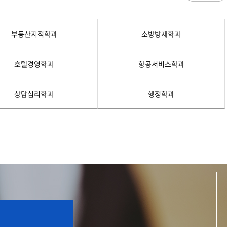
과
저널리즘연구소 소개
수업시간/결석계
심역량
구성원소개
전자출결
대학/대학원
스템공학
연구 및 자료실
강의건물 약자표시
부동산지적학과
소방방재학과
공
출판물
성적
특별학점
학사지원
편의시설
교목/교화/교가
세명대 UI
대학현황
성적열람 및 정정,성적인정
편의점
호텔경영학과
항공서비스학과
상징물
심볼마크
교직원현황
대학생활
유급
학생식당
교가
로고타입
학생현황
학사경고
학생휴게실
전용색상
시설현황
연구/산학
상담심리학과
행정학과
학년/학기 재이수
서점
시그니처
요람집
마이크로디그리
학·석사연계과정
우편취급국
세명 캐릭터
기관/시설
마이크로디그리 안내
복사실
업무추진비 집행내역
등록금심의위원회
학적변동(휴학·복학·제적·재입학)
졸업(수료)
웰니스센터
력센터
기술사업화센터
중소기업산학협력센터
SMU Story
등록금심의위원회
휴학
졸업
65번가
등록금심의위원회 회의록
상시험센터(SMCTC)
ANCHOR사업단
복학
졸업연기
소통·공감
단양군어린이급식관리지원센터
자퇴
조기졸업
러스사업추진단
단양군농촌활성화지원센터
제적
졸업논문
, 금) 이용 안내
학교기업
재입학
학년별 수료학점
증제
홈페이지가이드
획 체계
교육 체계도
특성화 체계도