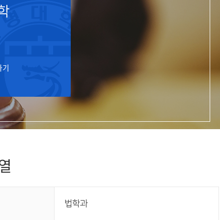
학
교육체계
더
국가장학금·학자금대출
가기
국외여행/유학
병무관련사이트
련안내
훈련연기/보류안내
훈련장 안내
지원안내
공지사항
전공 관련
진로 컨설팅 우수사례
지원/선발절차
열
모집일정
전공·진로 안내영상
선발방법
선발요소/배점
지원자격
법학과
세부선발방법