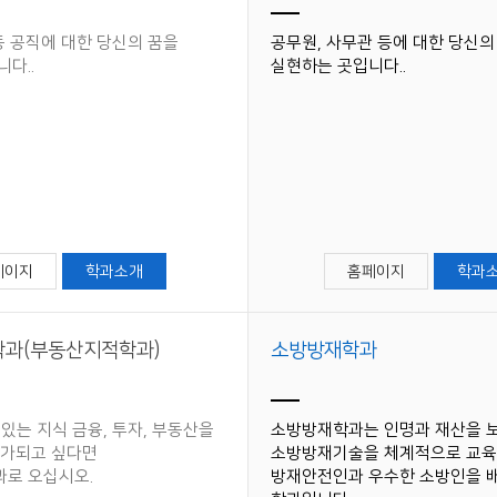
학군단 건물
등 공직에 대한 당신의 꿈을
공무원, 사무관 등에 대한 당신의
다.​.
실현하는 곳​입니다.​.
내
SETOPIA
컴퓨터 실습실
디지털자료실
페이지
학과소개
홈페이지
학과
과(부동산지적학과)
소방방재학과
있는 지식 금융, 투자, 부동산을
소방방재학과는 인명과 재산을 
자가되고 싶다면
소방방재기술을 체계적으로 교육
로 오십시오.
방재안전인과 우수한 소방인을 