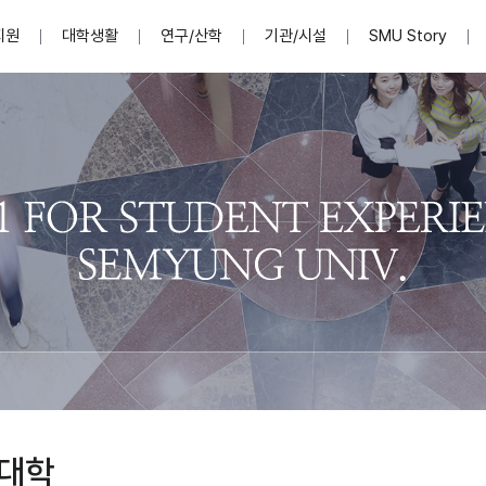
지원
대학생활
연구/산학
기관/시설
SMU Story
안내영상
단
표
MU
설립자발자취
입학홈페이지
인문예술대학
산학협력단 소개
이사장인사말
입학정보통합시스템(합격조회
연구지원
사회과학대학
지식재산권
법인소개
미디어콘텐츠창작학과
경찰학과
자매회사 및
외국어학부
행정학과
임원현황
지원
처
일반ㆍ경영행정복지대학원
학생상담/심리
교내학술연구비 지원
교육혁신·학생성공본부
일반공지
장학 및 학사안내
권익보호
국제학술지 논문게재 
대학혁신사업단
저널리즘대학원
사회봉사지원
입찰공고
아트앤산업디자인학과
법학과
이사회(개최
센터 및 조직소
실내디자인학과
부동산지적학과
학교법인 임
국제학술회의 참가경비 지원
교원(강사,겸임교원포함)채용정보
학술대회 참가
행사안내
규정집
시각·영상디자인학과
소방방재학과
onal
아
교직과정안내
교무연구처
기획실
학생처
연계전공
사무처
주요업무
패션디자인학과
경영학과
실
교직교육 목적 및 교육목표
연계전공안내
인사말
역대총장
봉사단운영
세명대학교 연구윤리
산학협력단
생명윤리위원회
공연예술학과
회계세무금융학과
이수안내
e-Book디자인ㆍ
제8,9대 총장 이용걸
영화웹툰애니메이션학과
글로벌물류학과
포츠 아카데
원처
취·창업지원처 소개
학생종합경력시스템
교직과목 해설
정밀의료인공지능
제6,7대 총장 김유성
미디어문화학부
호텔경영학과
업단
U
대학축제
학생자치기구
학생커뮤니티
신청서 다운로드
화장품생명융합학
학술정보원
학생활동
캠퍼스풍경
평생교육원
편집방송국
제5대 총장 김광림
관광경영학과
총학생회
천연물소재융합학
제4대 총장 염재선
항공서비스학과
eLap 다이
공자학원
총대의원회
제약바이오융합학
제3대 총장 권영우
광고홍보학과
MU
세명소식지
홍보동영상
홍보포스터
커뮤니티 연합회
AI천연물개발
초대학장 제1,2대 총장 김엽
사회복지학과
소
대학
AI천연물콘텐츠
dLap 또
인문사회과학연구소
한의학연구소
상담심리학과