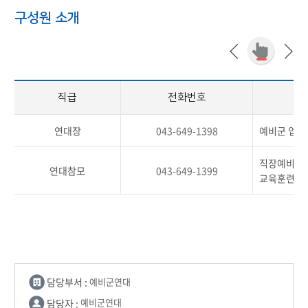
구성원 소개
직급
전화번호
연대장
043-649-1398
예비군 업무
직장예비군 
연대참모
043-649-1399
교육훈련, 
담당부서 :
예비군연대
담당자 :
예비군연대