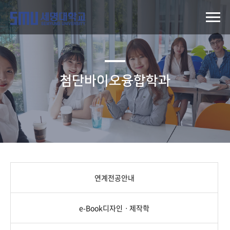
첨단바이오융합학과
연계전공안내
e-Book디자인ㆍ제작학