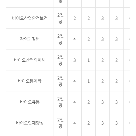
공
2전
바이오산업안전보건
2
2
3
3
0
공
2전
감염과질병
4
2
3
3
0
공
2전
바이오산업의이해
3
1
2
2
0
공
2전
바이오통계학
4
1
2
2
0
공
2전
바이오유통
4
2
3
3
0
공
2전
바이오인재양성
4
2
3
3
0
공