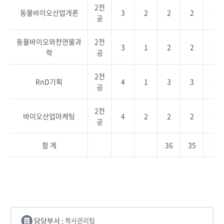
2전
동물바이오산업개론
3
2
2
2
0
공
동물바이오와천연물과
2전
3
1
2
2
0
학
공
2전
RnD기획
4
1
3
3
0
공
2전
바이오산업마케팅
4
2
2
2
0
공
함 계
36
35
2
담당부서 :
학사관리팀