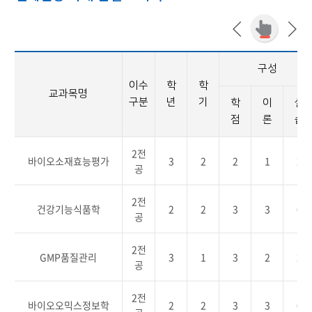
구성
이수
학
학
교과목명
구분
년
기
학
이
실
점
론
습
2전
바이오소재효능평가
3
2
2
1
2
공
2전
건강기능식품학
2
2
3
3
0
공
2전
GMP품질관리
3
1
3
2
2
공
2전
바이오오믹스정보학
2
2
3
3
0